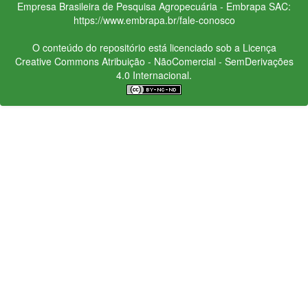
Empresa Brasileira de Pesquisa Agropecuária - Embrapa
SAC:
https://www.embrapa.br/fale-conosco
O conteúdo do repositório está licenciado sob a Licença
Creative Commons
Atribuição - NãoComercial - SemDerivações
4.0 Internacional.