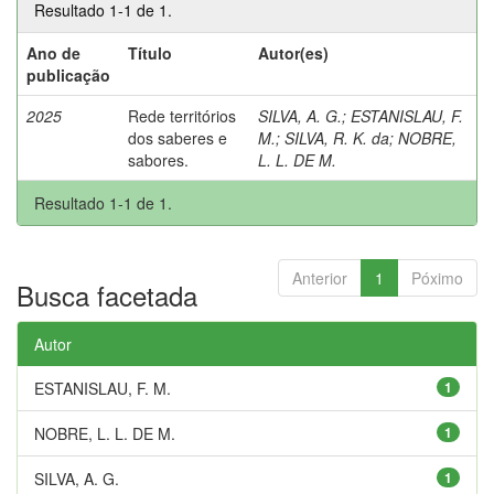
Resultado 1-1 de 1.
Ano de
Título
Autor(es)
publicação
2025
Rede territórios
SILVA, A. G.
;
ESTANISLAU, F.
dos saberes e
M.
;
SILVA, R. K. da
;
NOBRE,
sabores.
L. L. DE M.
Resultado 1-1 de 1.
Anterior
1
Póximo
Busca facetada
Autor
ESTANISLAU, F. M.
1
NOBRE, L. L. DE M.
1
SILVA, A. G.
1