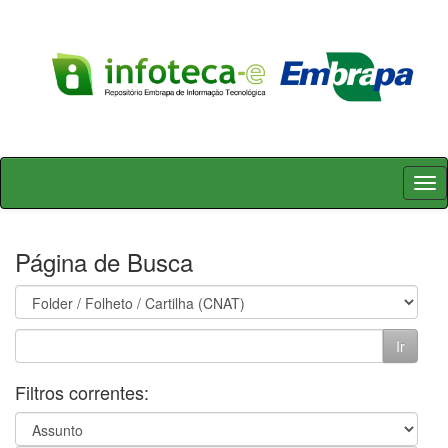
Skip
navigation
Página de Busca
Filtros correntes: