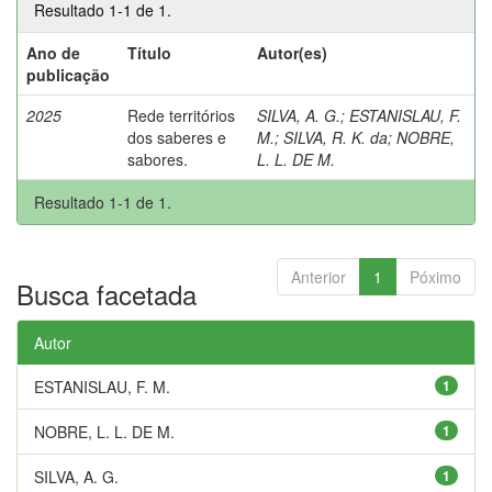
Resultado 1-1 de 1.
Ano de
Título
Autor(es)
publicação
2025
Rede territórios
SILVA, A. G.
;
ESTANISLAU, F.
dos saberes e
M.
;
SILVA, R. K. da
;
NOBRE,
sabores.
L. L. DE M.
Resultado 1-1 de 1.
Anterior
1
Póximo
Busca facetada
Autor
ESTANISLAU, F. M.
1
NOBRE, L. L. DE M.
1
SILVA, A. G.
1