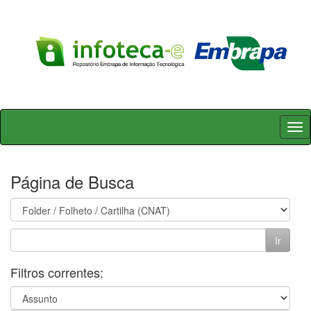
Skip
navigation
Página de Busca
Filtros correntes: