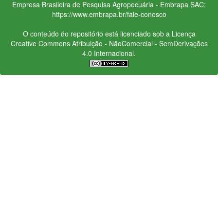
Empresa Brasileira de Pesquisa Agropecuária - Embrapa
SAC:
https://www.embrapa.br/fale-conosco
O conteúdo do repositório está licenciado sob a Licença
Creative Commons
Atribuição - NãoComercial - SemDerivações
4.0 Internacional.