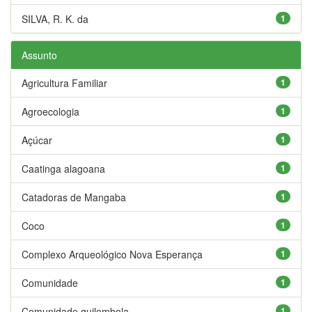
SILVA, R. K. da
1
Assunto
Agricultura Familiar
1
Agroecologia
1
Açúcar
1
Caatinga alagoana
1
Catadoras de Mangaba
1
Coco
1
Complexo Arqueológico Nova Esperança
1
Comunidade
1
Comunidade quilombola
1