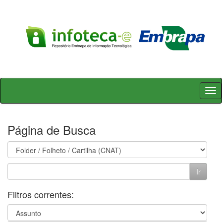
Skip
navigation
Página de Busca
Filtros correntes: