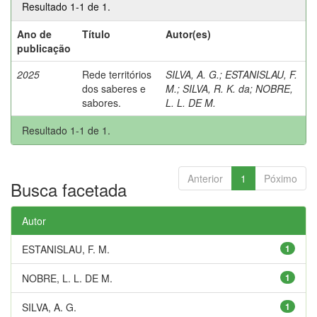
Resultado 1-1 de 1.
Ano de
Título
Autor(es)
publicação
2025
Rede territórios
SILVA, A. G.
;
ESTANISLAU, F.
dos saberes e
M.
;
SILVA, R. K. da
;
NOBRE,
sabores.
L. L. DE M.
Resultado 1-1 de 1.
Anterior
1
Póximo
Busca facetada
Autor
ESTANISLAU, F. M.
1
NOBRE, L. L. DE M.
1
SILVA, A. G.
1