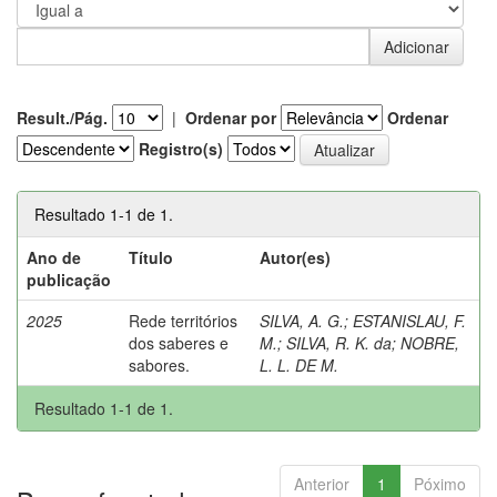
Result./Pág.
|
Ordenar por
Ordenar
Registro(s)
Resultado 1-1 de 1.
Ano de
Título
Autor(es)
publicação
2025
Rede territórios
SILVA, A. G.
;
ESTANISLAU, F.
dos saberes e
M.
;
SILVA, R. K. da
;
NOBRE,
sabores.
L. L. DE M.
Resultado 1-1 de 1.
Anterior
1
Póximo