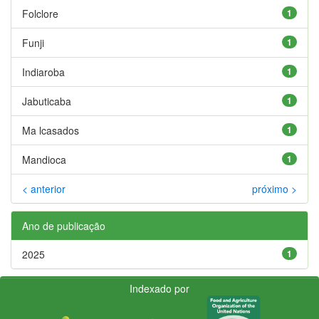
Folclore
1
Funji
1
Indiaroba
1
Jabuticaba
1
Ma lcasados
1
Mandioca
1
< anterior
próximo >
Ano de publicação
2025
1
Indexado por