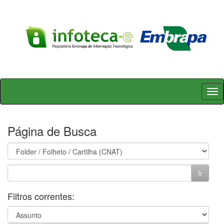
Skip
navigation
Página de Busca
Filtros correntes: