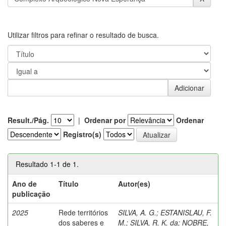
Utilizar filtros para refinar o resultado de busca.
Result./Pág.
|
Ordenar por
Ordenar
Registro(s)
Resultado 1-1 de 1.
Ano de
Título
Autor(es)
publicação
2025
Rede territórios
SILVA, A. G.
;
ESTANISLAU, F.
dos saberes e
M.
;
SILVA, R. K. da
;
NOBRE,