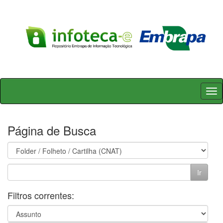
Skip
navigation
Página de Busca
Filtros correntes: