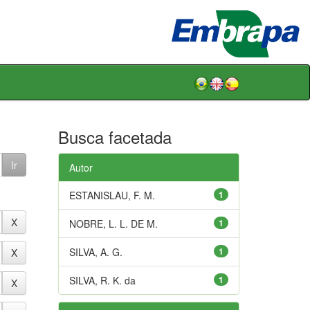
Busca facetada
Autor
ESTANISLAU, F. M.
1
NOBRE, L. L. DE M.
1
SILVA, A. G.
1
SILVA, R. K. da
1