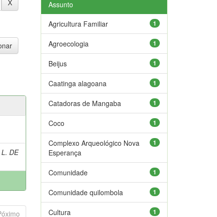
Assunto
Agricultura Familiar
1
Agroecologia
1
Beijus
1
Caatinga alagoana
1
Catadoras de Mangaba
1
Coco
1
Complexo Arqueológico Nova
1
 L. DE
Esperança
Comunidade
1
Comunidade quilombola
1
Cultura
1
Póximo