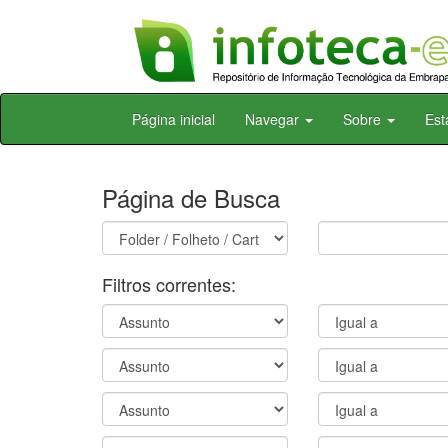
Skip
Página inicial
Navegar
Sobre
Est
navigation
Página de Busca
Filtros correntes: