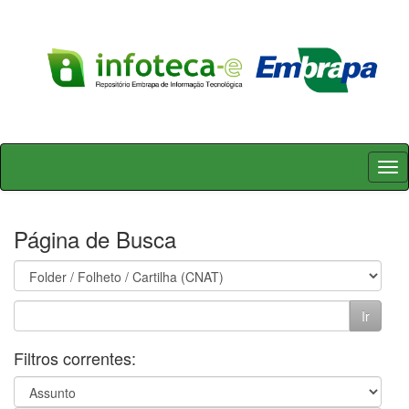
Skip
navigation
Página de Busca
Filtros correntes: