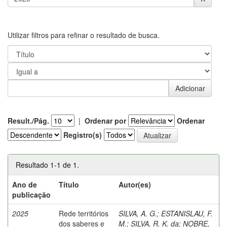
Utilizar filtros para refinar o resultado de busca.
Result./Pág.
|
Ordenar por
Ordenar
Registro(s)
Resultado 1-1 de 1.
Ano de
Título
Autor(es)
publicação
2025
Rede territórios
SILVA, A. G.
;
ESTANISLAU, F.
dos saberes e
M.
;
SILVA, R. K. da
;
NOBRE,