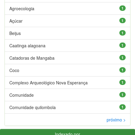
Agroecologia
1
Açúcar
1
Beijus
1
Caatinga alagoana
1
Catadoras de Mangaba
1
Coco
1
Complexo Arqueológico Nova Esperança
1
Comunidade
1
Comunidade quilombola
1
próximo >
Indexado por