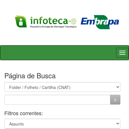
Skip
navigation
Página de Busca
Filtros correntes: