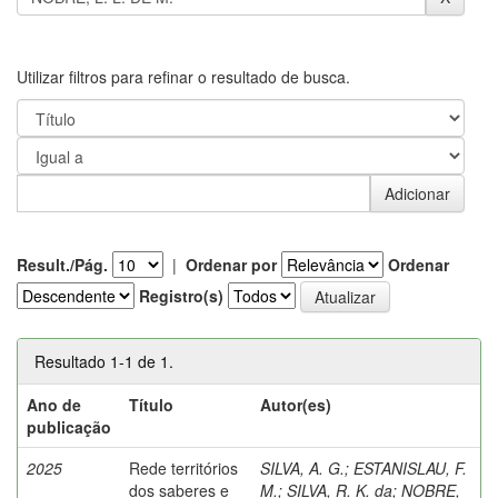
Utilizar filtros para refinar o resultado de busca.
Result./Pág.
|
Ordenar por
Ordenar
Registro(s)
Resultado 1-1 de 1.
Ano de
Título
Autor(es)
publicação
2025
Rede territórios
SILVA, A. G.
;
ESTANISLAU, F.
dos saberes e
M.
;
SILVA, R. K. da
;
NOBRE,