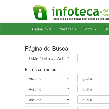
Skip
Página inicial
Navegar
Sobre
Est
navigation
Página de Busca
Filtros correntes: