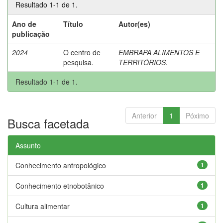
Resultado 1-1 de 1.
Ano de
Título
Autor(es)
publicação
2024
O centro de
EMBRAPA ALIMENTOS E
pesquisa.
TERRITÓRIOS.
Resultado 1-1 de 1.
Anterior
1
Póximo
Busca facetada
Assunto
Conhecimento antropológico
1
Conhecimento etnobotânico
1
Cultura alimentar
1