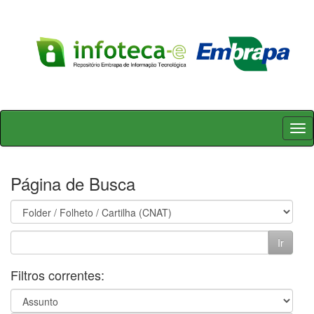
Skip
navigation
Página de Busca
Filtros correntes: