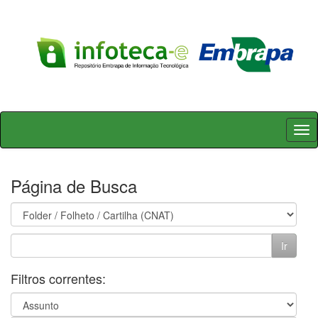
Skip
navigation
Página de Busca
Filtros correntes: