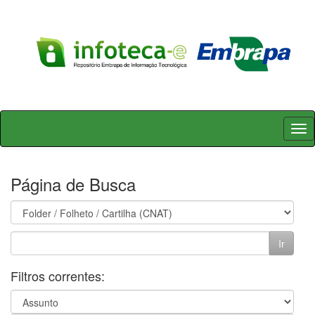
Skip
navigation
Página de Busca
Filtros correntes: