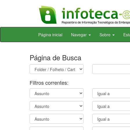
Skip
Página inicial
Navegar
Sobre
Est
navigation
Página de Busca
Filtros correntes: