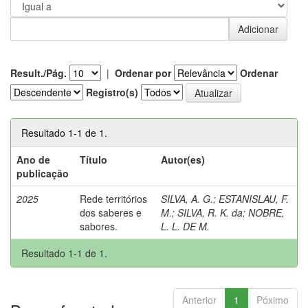
Result./Pág.
|
Ordenar por
Ordenar
Registro(s)
Resultado 1-1 de 1.
Ano de
Título
Autor(es)
publicação
2025
Rede territórios
SILVA, A. G.
;
ESTANISLAU, F.
dos saberes e
M.
;
SILVA, R. K. da
;
NOBRE,
sabores.
L. L. DE M.
Resultado 1-1 de 1.
Anterior
1
Póximo