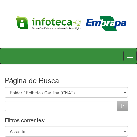
Skip
navigation
Página de Busca
Filtros correntes: