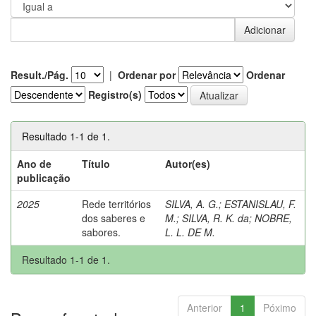
Result./Pág.
|
Ordenar por
Ordenar
Registro(s)
Resultado 1-1 de 1.
Ano de
Título
Autor(es)
publicação
2025
Rede territórios
SILVA, A. G.
;
ESTANISLAU, F.
dos saberes e
M.
;
SILVA, R. K. da
;
NOBRE,
sabores.
L. L. DE M.
Resultado 1-1 de 1.
Anterior
1
Póximo