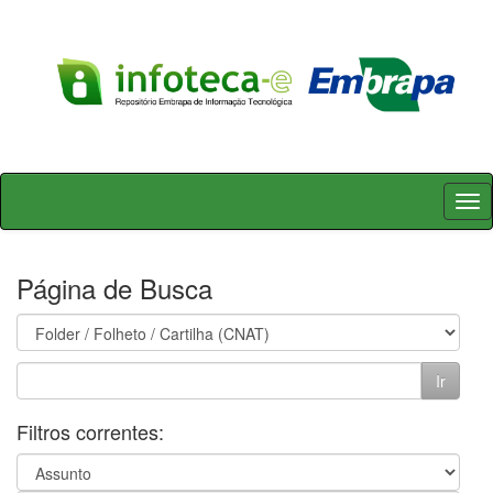
Skip
navigation
Página de Busca
Filtros correntes: