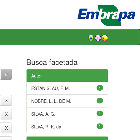
Busca facetada
Autor
ESTANISLAU, F. M.
1
NOBRE, L. L. DE M.
1
SILVA, A. G.
1
SILVA, R. K. da
1