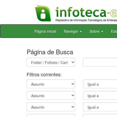
Skip
Página inicial
Navegar
Sobre
Est
navigation
Página de Busca
Filtros correntes: