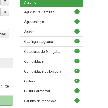
Assunto
Agricultura Familiar
1
Agroecologia
1
Açúcar
1
Caatinga alagoana
1
Catadoras de Mangaba
1
Comunidade
1
Comunidade quilombola
1
Cultura
1
 L. DE
Cultura alimentar
1
Farinha de mandioca
1