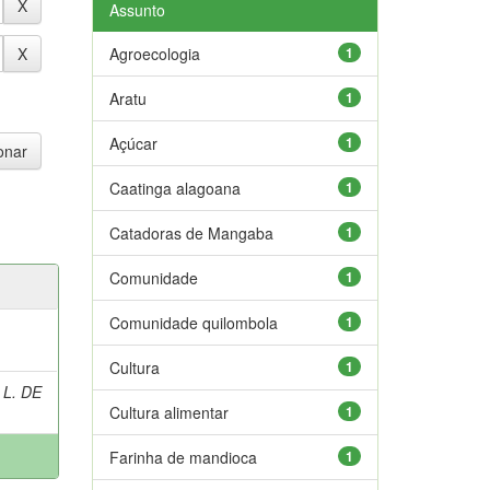
Assunto
Agroecologia
1
Aratu
1
Açúcar
1
Caatinga alagoana
1
Catadoras de Mangaba
1
Comunidade
1
Comunidade quilombola
1
Cultura
1
 L. DE
Cultura alimentar
1
Farinha de mandioca
1