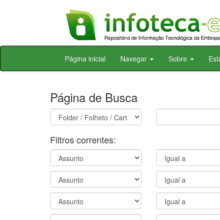
Skip
Página inicial
Navegar
Sobre
Est
navigation
Página de Busca
Filtros correntes: