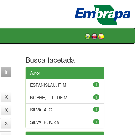
Busca facetada
Autor
ESTANISLAU, F. M.
1
NOBRE, L. L. DE M.
1
SILVA, A. G.
1
SILVA, R. K. da
1