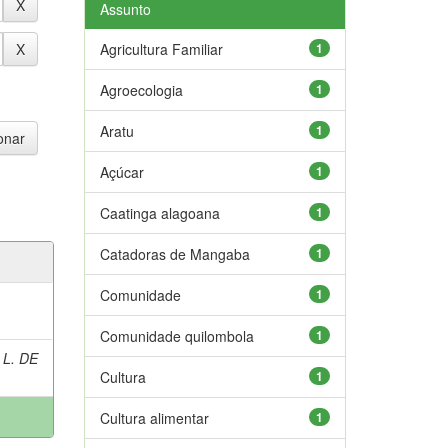
Assunto
Agricultura Familiar
1
Agroecologia
1
Aratu
1
Açúcar
1
Caatinga alagoana
1
Catadoras de Mangaba
1
Comunidade
1
Comunidade quilombola
1
 L. DE
Cultura
1
Cultura alimentar
1