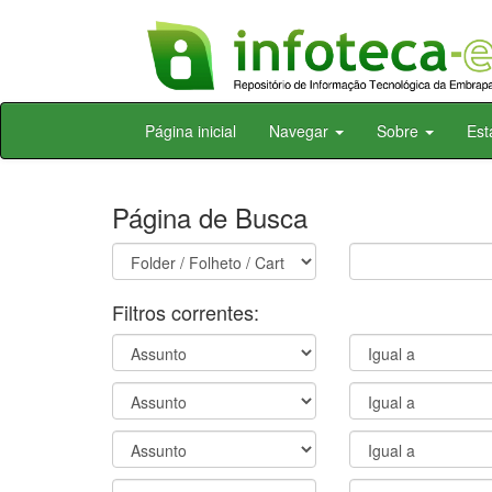
Skip
Página inicial
Navegar
Sobre
Est
navigation
Página de Busca
Filtros correntes: