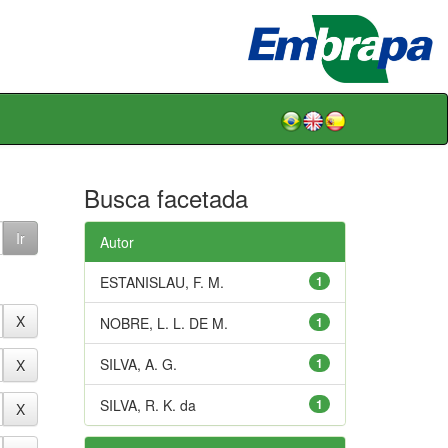
Busca facetada
Autor
ESTANISLAU, F. M.
1
NOBRE, L. L. DE M.
1
SILVA, A. G.
1
SILVA, R. K. da
1