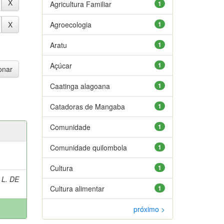
Agricultura Familiar
1
Agroecologia
1
Aratu
1
Açúcar
1
Caatinga alagoana
1
Catadoras de Mangaba
1
Comunidade
1
Comunidade quilombola
1
Cultura
1
 L. DE
Cultura alimentar
1
próximo >