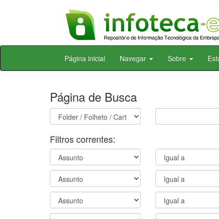
Skip
Página inicial
Navegar
Sobre
Est
navigation
Página de Busca
Filtros correntes: