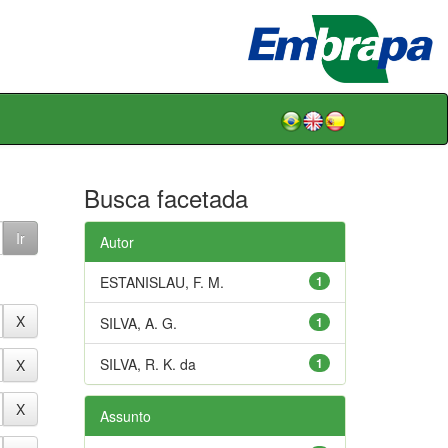
Busca facetada
Autor
ESTANISLAU, F. M.
1
SILVA, A. G.
1
SILVA, R. K. da
1
Assunto