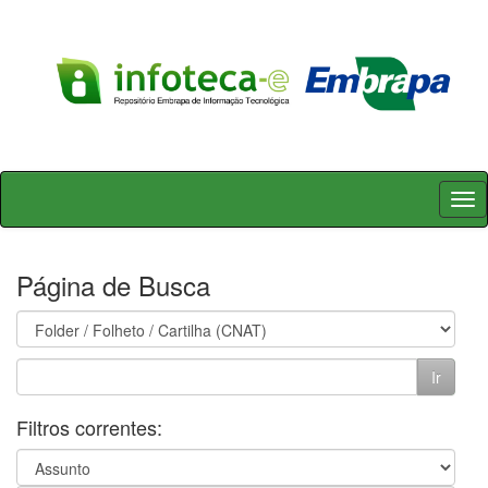
Skip
navigation
Página de Busca
Filtros correntes: