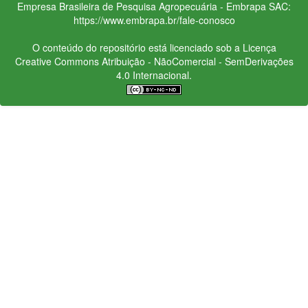
Empresa Brasileira de Pesquisa Agropecuária - Embrapa
SAC:
https://www.embrapa.br/fale-conosco
O conteúdo do repositório está licenciado sob a Licença
Creative Commons
Atribuição - NãoComercial - SemDerivações
4.0 Internacional.