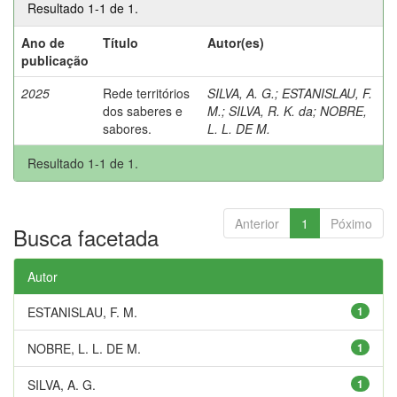
Resultado 1-1 de 1.
Ano de
Título
Autor(es)
publicação
2025
Rede territórios
SILVA, A. G.
;
ESTANISLAU, F.
dos saberes e
M.
;
SILVA, R. K. da
;
NOBRE,
sabores.
L. L. DE M.
Resultado 1-1 de 1.
Anterior
1
Póximo
Busca facetada
Autor
ESTANISLAU, F. M.
1
NOBRE, L. L. DE M.
1
SILVA, A. G.
1