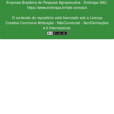
Empresa Brasileira de Pesquisa Agropecuária - Embrapa
SAC:
https://www.embrapa.br/fale-conosco
O conteúdo do repositório está licenciado sob a Licença
Creative Commons
Atribuição - NãoComercial - SemDerivações
4.0 Internacional.