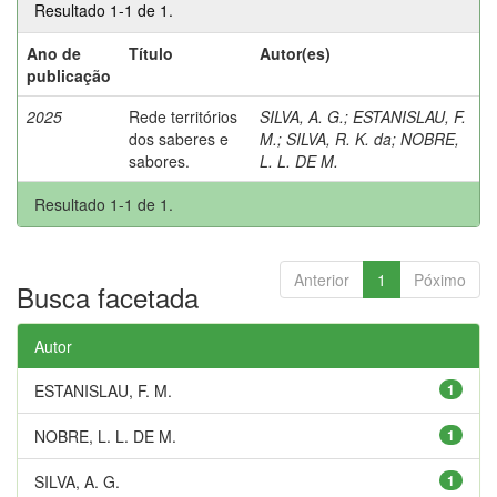
Resultado 1-1 de 1.
Ano de
Título
Autor(es)
publicação
2025
Rede territórios
SILVA, A. G.
;
ESTANISLAU, F.
dos saberes e
M.
;
SILVA, R. K. da
;
NOBRE,
sabores.
L. L. DE M.
Resultado 1-1 de 1.
Anterior
1
Póximo
Busca facetada
Autor
ESTANISLAU, F. M.
1
NOBRE, L. L. DE M.
1
SILVA, A. G.
1