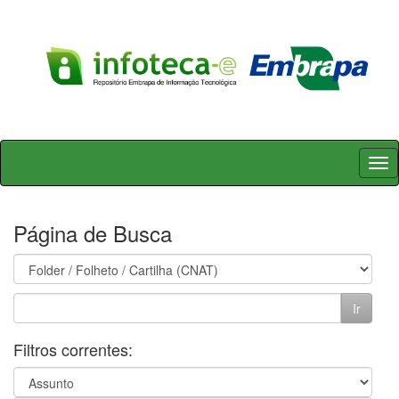
Skip
navigation
Página de Busca
Filtros correntes: