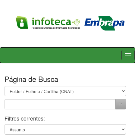
Skip
navigation
Página de Busca
Filtros correntes: