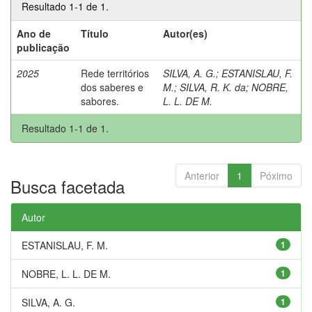
Resultado 1-1 de 1.
Ano de
Título
Autor(es)
publicação
2025
Rede territórios
SILVA, A. G.
;
ESTANISLAU, F.
dos saberes e
M.
;
SILVA, R. K. da
;
NOBRE,
sabores.
L. L. DE M.
Resultado 1-1 de 1.
Anterior
1
Póximo
Busca facetada
Autor
ESTANISLAU, F. M.
1
NOBRE, L. L. DE M.
1
SILVA, A. G.
1