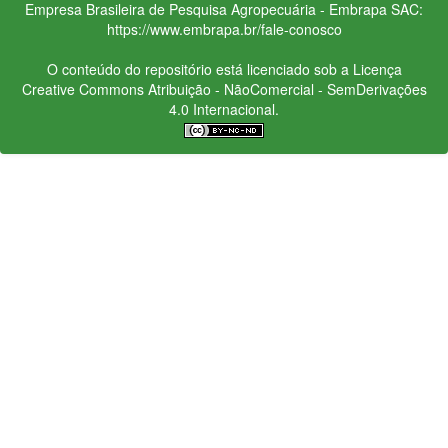
Empresa Brasileira de Pesquisa Agropecuária - Embrapa
SAC:
https://www.embrapa.br/fale-conosco
O conteúdo do repositório está licenciado sob a Licença
Creative Commons
Atribuição - NãoComercial - SemDerivações
4.0 Internacional.