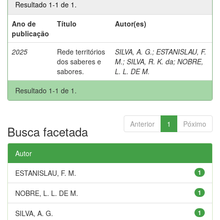
Resultado 1-1 de 1.
Ano de
Título
Autor(es)
publicação
2025
Rede territórios
SILVA, A. G.
;
ESTANISLAU, F.
dos saberes e
M.
;
SILVA, R. K. da
;
NOBRE,
sabores.
L. L. DE M.
Resultado 1-1 de 1.
Anterior
1
Póximo
Busca facetada
Autor
ESTANISLAU, F. M.
1
NOBRE, L. L. DE M.
1
SILVA, A. G.
1