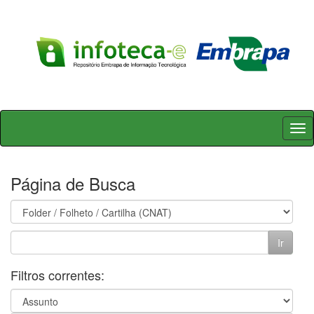
Skip
navigation
Página de Busca
Filtros correntes: