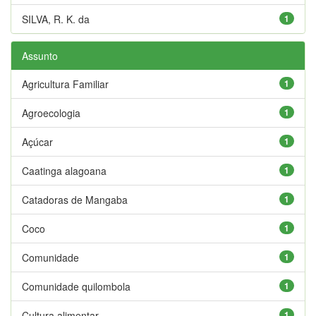
SILVA, R. K. da
1
Assunto
Agricultura Familiar
1
Agroecologia
1
Açúcar
1
Caatinga alagoana
1
Catadoras de Mangaba
1
Coco
1
Comunidade
1
Comunidade quilombola
1
Cultura alimentar
1