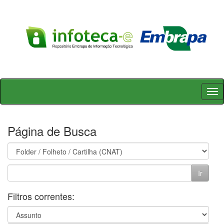
Skip
navigation
Página de Busca
Filtros correntes: