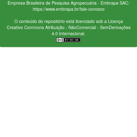
Empresa Brasileira de Pesquisa Agropecuária - Embrapa
SAC:
https://www.embrapa.br/fale-conosco
O conteúdo do repositório está licenciado sob a Licença
Creative Commons
Atribuição - NãoComercial - SemDerivações
4.0 Internacional.