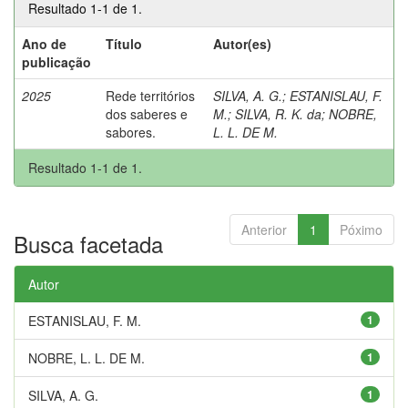
Resultado 1-1 de 1.
Ano de
Título
Autor(es)
publicação
2025
Rede territórios
SILVA, A. G.
;
ESTANISLAU, F.
dos saberes e
M.
;
SILVA, R. K. da
;
NOBRE,
sabores.
L. L. DE M.
Resultado 1-1 de 1.
Anterior
1
Póximo
Busca facetada
Autor
ESTANISLAU, F. M.
1
NOBRE, L. L. DE M.
1
SILVA, A. G.
1