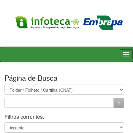
Skip
navigation
Página de Busca
Filtros correntes: