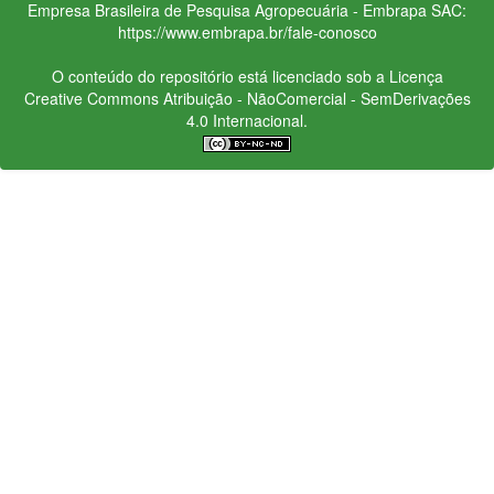
Empresa Brasileira de Pesquisa Agropecuária - Embrapa
SAC:
https://www.embrapa.br/fale-conosco
O conteúdo do repositório está licenciado sob a Licença
Creative Commons
Atribuição - NãoComercial - SemDerivações
4.0 Internacional.