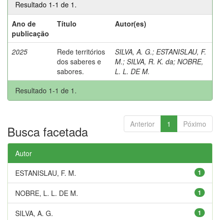
Resultado 1-1 de 1.
Ano de
Título
Autor(es)
publicação
2025
Rede territórios
SILVA, A. G.
;
ESTANISLAU, F.
dos saberes e
M.
;
SILVA, R. K. da
;
NOBRE,
sabores.
L. L. DE M.
Resultado 1-1 de 1.
Anterior
1
Póximo
Busca facetada
Autor
ESTANISLAU, F. M.
1
NOBRE, L. L. DE M.
1
SILVA, A. G.
1