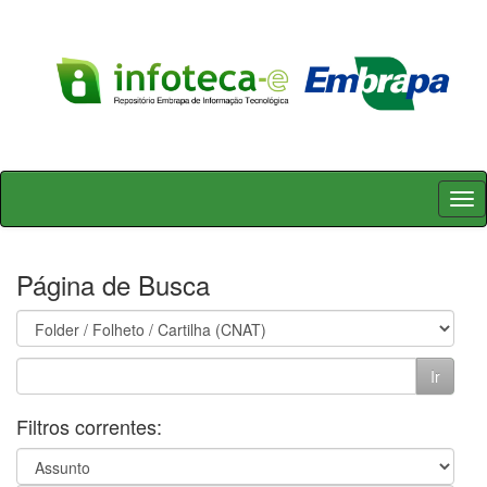
Skip
navigation
Página de Busca
Filtros correntes: