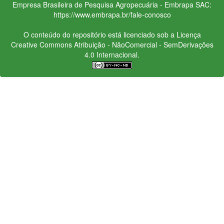
Empresa Brasileira de Pesquisa Agropecuária - Embrapa
SAC:
https://www.embrapa.br/fale-conosco
O conteúdo do repositório está licenciado sob a Licença
Creative Commons
Atribuição - NãoComercial - SemDerivações
4.0 Internacional.