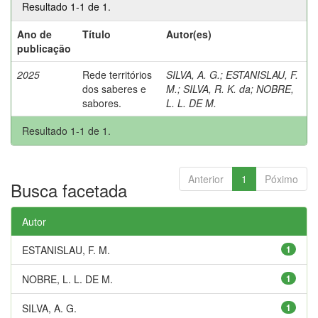
Resultado 1-1 de 1.
Ano de
Título
Autor(es)
publicação
2025
Rede territórios
SILVA, A. G.
;
ESTANISLAU, F.
dos saberes e
M.
;
SILVA, R. K. da
;
NOBRE,
sabores.
L. L. DE M.
Resultado 1-1 de 1.
Anterior
1
Póximo
Busca facetada
Autor
ESTANISLAU, F. M.
1
NOBRE, L. L. DE M.
1
SILVA, A. G.
1