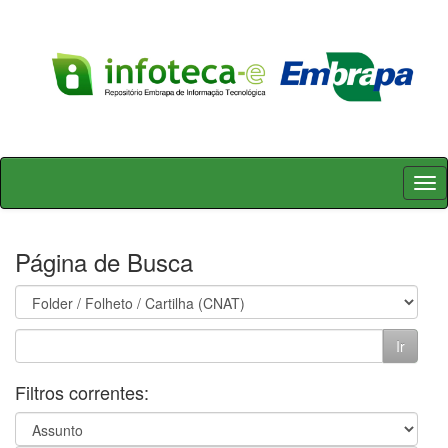
Skip
navigation
Página de Busca
Filtros correntes: