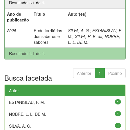
Resultado 1-1 de 1.
Ano de
Título
Autor(es)
publicação
2025
Rede territórios
SILVA, A. G.
;
ESTANISLAU, F.
dos saberes e
M.
;
SILVA, R. K. da
;
NOBRE,
sabores.
L. L. DE M.
Resultado 1-1 de 1.
Anterior
1
Póximo
Busca facetada
Autor
ESTANISLAU, F. M.
1
NOBRE, L. L. DE M.
1
SILVA, A. G.
1