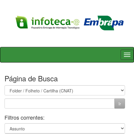
Skip
navigation
Página de Busca
Filtros correntes: