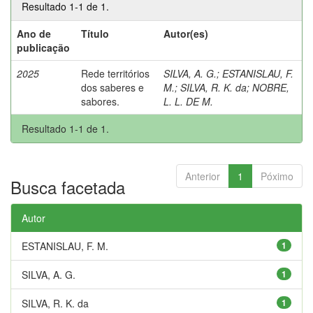
Resultado 1-1 de 1.
Ano de
Título
Autor(es)
publicação
2025
Rede territórios
SILVA, A. G.
;
ESTANISLAU, F.
dos saberes e
M.
;
SILVA, R. K. da
;
NOBRE,
sabores.
L. L. DE M.
Resultado 1-1 de 1.
Anterior
1
Póximo
Busca facetada
Autor
ESTANISLAU, F. M.
1
SILVA, A. G.
1
SILVA, R. K. da
1