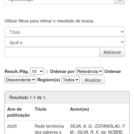
Utilizar filtros para refinar o resultado de busca.
Result./Pág.
|
Ordenar por
Ordenar
Registro(s)
Resultado 1-1 de 1.
Ano de
Título
Autor(es)
publicação
2025
Rede territórios
SILVA, A. G.
;
ESTANISLAU, F.
dos saberes e
M.
;
SILVA, R. K. da
;
NOBRE,