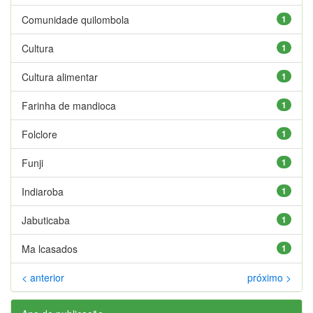
Comunidade quilombola
1
Cultura
1
Cultura alimentar
1
Farinha de mandioca
1
Folclore
1
Funji
1
Indiaroba
1
Jabuticaba
1
Ma lcasados
1
< anterior
próximo >