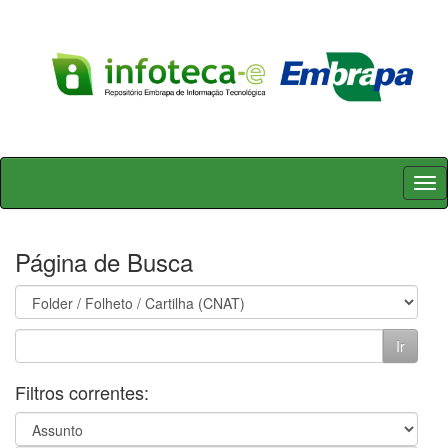
Skip
navigation
Página de Busca
Filtros correntes: