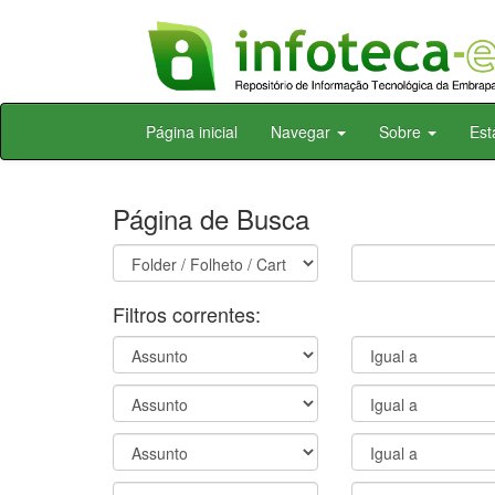
Skip
Página inicial
Navegar
Sobre
Est
navigation
Página de Busca
Filtros correntes: