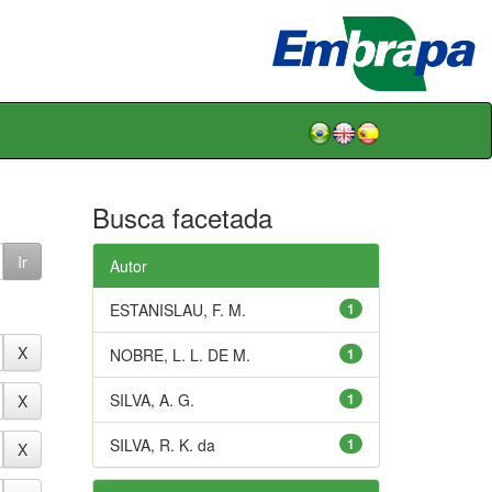
Busca facetada
Autor
ESTANISLAU, F. M.
1
NOBRE, L. L. DE M.
1
SILVA, A. G.
1
SILVA, R. K. da
1