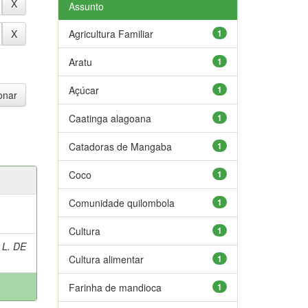
Assunto
Agricultura Familiar
1
Aratu
1
Açúcar
1
Caatinga alagoana
1
Catadoras de Mangaba
1
Coco
1
Comunidade quilombola
1
Cultura
1
 L. DE
Cultura alimentar
1
Farinha de mandioca
1