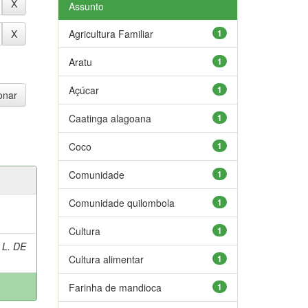
Assunto
Agricultura Familiar
1
Aratu
1
Açúcar
1
Caatinga alagoana
1
Coco
1
Comunidade
1
Comunidade quilombola
1
Cultura
1
 L. DE
Cultura alimentar
1
Farinha de mandioca
1