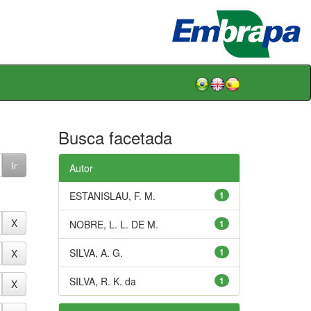
Busca facetada
Autor
ESTANISLAU, F. M.
1
NOBRE, L. L. DE M.
1
SILVA, A. G.
1
SILVA, R. K. da
1