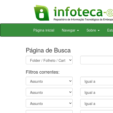
Skip
Página inicial
Navegar
Sobre
Est
navigation
Página de Busca
Filtros correntes: