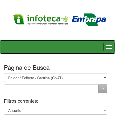
Skip
navigation
Página de Busca
Filtros correntes: