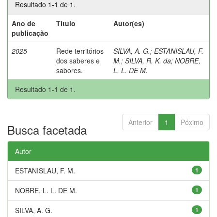
Resultado 1-1 de 1.
Ano de
Título
Autor(es)
publicação
2025
Rede territórios
SILVA, A. G.
;
ESTANISLAU, F.
dos saberes e
M.
;
SILVA, R. K. da
;
NOBRE,
sabores.
L. L. DE M.
Resultado 1-1 de 1.
Anterior
1
Póximo
Busca facetada
Autor
ESTANISLAU, F. M.
1
NOBRE, L. L. DE M.
1
SILVA, A. G.
1