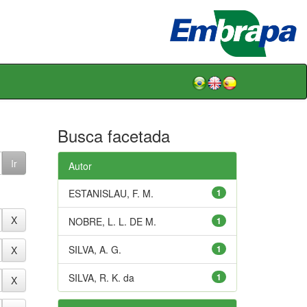
Busca facetada
Autor
ESTANISLAU, F. M.
1
NOBRE, L. L. DE M.
1
SILVA, A. G.
1
SILVA, R. K. da
1