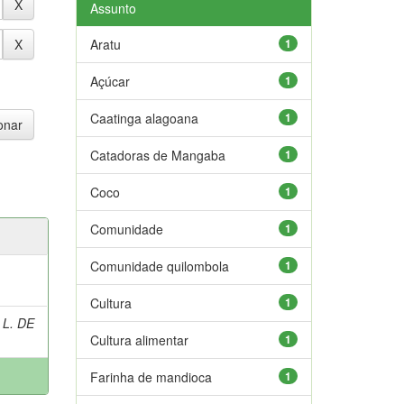
Assunto
Aratu
1
Açúcar
1
Caatinga alagoana
1
Catadoras de Mangaba
1
Coco
1
Comunidade
1
Comunidade quilombola
1
Cultura
1
 L. DE
Cultura alimentar
1
Farinha de mandioca
1