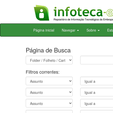
Skip
Página inicial
Navegar
Sobre
Est
navigation
Página de Busca
Filtros correntes: