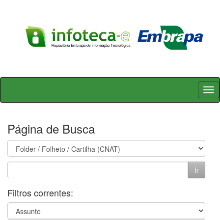
Skip
navigation
Página de Busca
Filtros correntes: