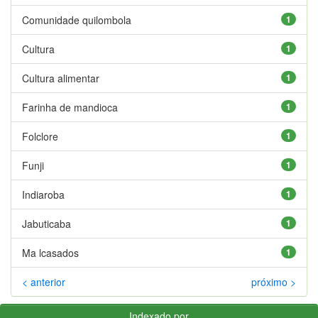
Comunidade quilombola
1
Cultura
1
Cultura alimentar
1
Farinha de mandioca
1
Folclore
1
Funji
1
Indiaroba
1
Jabuticaba
1
Ma lcasados
1
< anterior
próximo >
Indexado por