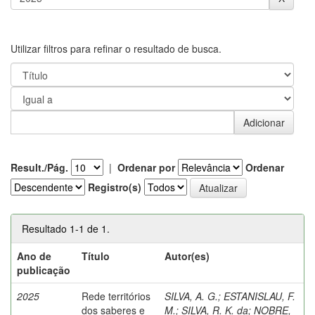
Utilizar filtros para refinar o resultado de busca.
Result./Pág.
|
Ordenar por
Ordenar
Registro(s)
Resultado 1-1 de 1.
Ano de
Título
Autor(es)
publicação
2025
Rede territórios
SILVA, A. G.
;
ESTANISLAU, F.
dos saberes e
M.
;
SILVA, R. K. da
;
NOBRE,