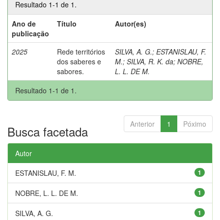
Resultado 1-1 de 1.
Ano de
Título
Autor(es)
publicação
2025
Rede territórios
SILVA, A. G.
;
ESTANISLAU, F.
dos saberes e
M.
;
SILVA, R. K. da
;
NOBRE,
sabores.
L. L. DE M.
Resultado 1-1 de 1.
Anterior
1
Póximo
Busca facetada
Autor
ESTANISLAU, F. M.
1
NOBRE, L. L. DE M.
1
SILVA, A. G.
1