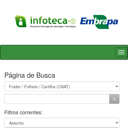
Skip
navigation
Página de Busca
Filtros correntes: