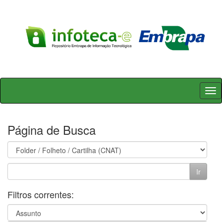
Skip
navigation
Página de Busca
Filtros correntes: