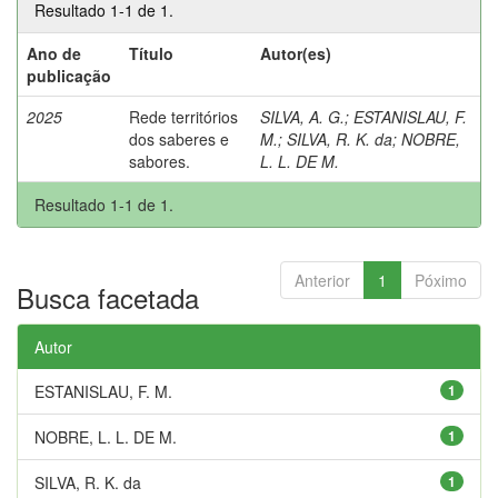
Resultado 1-1 de 1.
Ano de
Título
Autor(es)
publicação
2025
Rede territórios
SILVA, A. G.
;
ESTANISLAU, F.
dos saberes e
M.
;
SILVA, R. K. da
;
NOBRE,
sabores.
L. L. DE M.
Resultado 1-1 de 1.
Anterior
1
Póximo
Busca facetada
Autor
ESTANISLAU, F. M.
1
NOBRE, L. L. DE M.
1
SILVA, R. K. da
1