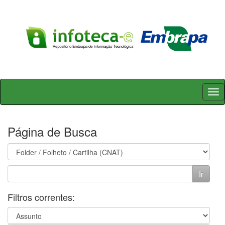
Skip
navigation
Página de Busca
Filtros correntes: