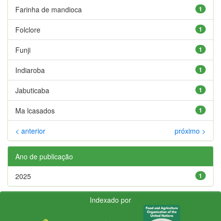
Farinha de mandioca
1
Folclore
1
Funji
1
Indiaroba
1
Jabuticaba
1
Ma lcasados
1
< anterior
próximo >
Ano de publicação
2025
1
Indexado por