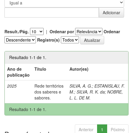
Result./Pág.
|
Ordenar por
Ordenar
Registro(s)
Resultado 1-1 de 1.
Ano de
Título
Autor(es)
publicação
2025
Rede territórios
SILVA, A. G.
;
ESTANISLAU, F.
dos saberes e
M.
;
SILVA, R. K. da
;
NOBRE,
sabores.
L. L. DE M.
Resultado 1-1 de 1.
Anterior
1
Póximo