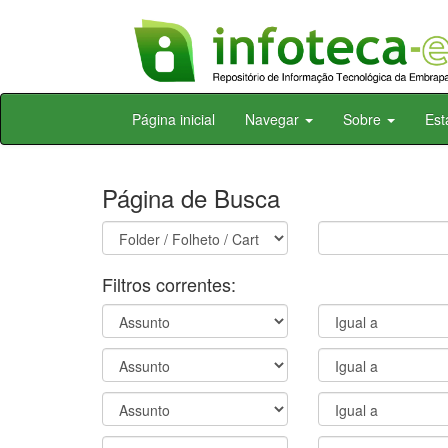
Skip
Página inicial
Navegar
Sobre
Est
navigation
Página de Busca
Filtros correntes: