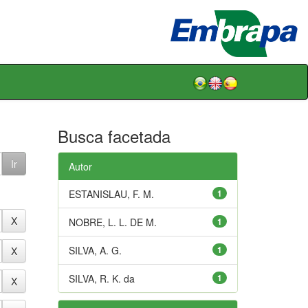
Busca facetada
Autor
ESTANISLAU, F. M.
1
NOBRE, L. L. DE M.
1
SILVA, A. G.
1
SILVA, R. K. da
1