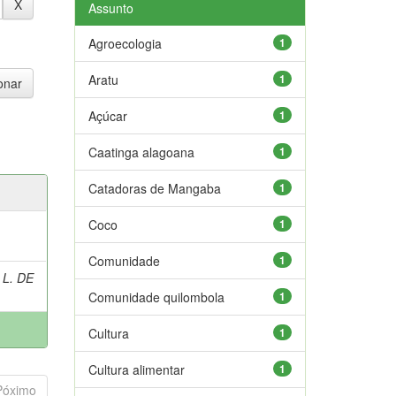
Assunto
Agroecologia
1
Aratu
1
Açúcar
1
Caatinga alagoana
1
Catadoras de Mangaba
1
Coco
1
Comunidade
1
 L. DE
Comunidade quilombola
1
Cultura
1
Cultura alimentar
1
Póximo