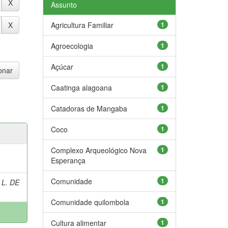
Assunto
Agricultura Familiar
1
Agroecologia
1
Açúcar
1
Caatinga alagoana
1
Catadoras de Mangaba
1
Coco
1
Complexo Arqueológico Nova
1
Esperança
Comunidade
1
 L. DE
Comunidade quilombola
1
Cultura alimentar
1