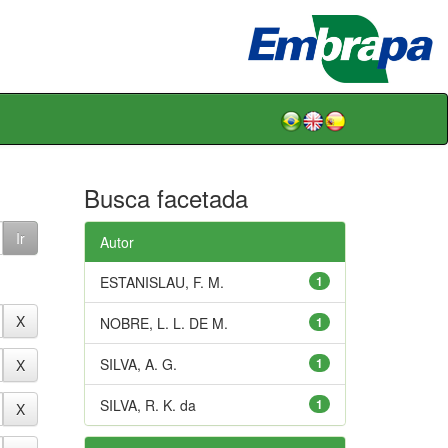
Busca facetada
Autor
ESTANISLAU, F. M.
1
NOBRE, L. L. DE M.
1
SILVA, A. G.
1
SILVA, R. K. da
1