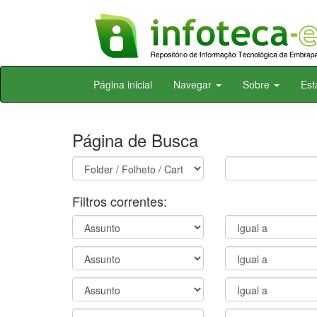
Skip
Página inicial
Navegar
Sobre
Est
navigation
Página de Busca
Filtros correntes: