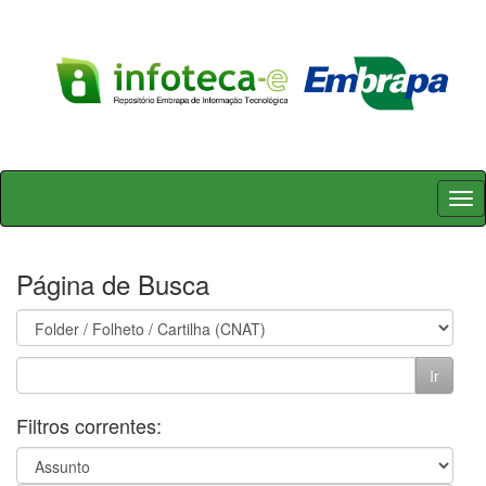
Skip
navigation
Página de Busca
Filtros correntes: