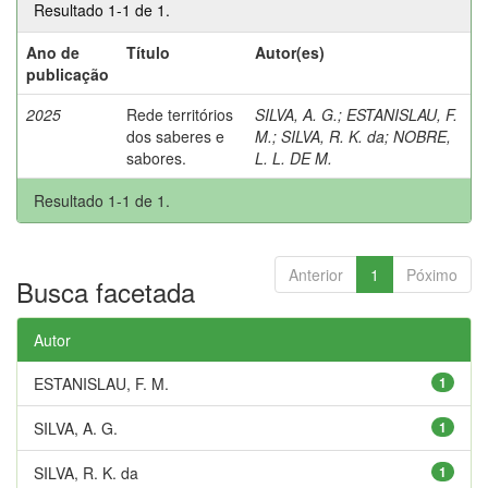
Resultado 1-1 de 1.
Ano de
Título
Autor(es)
publicação
2025
Rede territórios
SILVA, A. G.
;
ESTANISLAU, F.
dos saberes e
M.
;
SILVA, R. K. da
;
NOBRE,
sabores.
L. L. DE M.
Resultado 1-1 de 1.
Anterior
1
Póximo
Busca facetada
Autor
ESTANISLAU, F. M.
1
SILVA, A. G.
1
SILVA, R. K. da
1