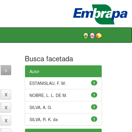
Busca facetada
Autor
ESTANISLAU, F. M.
1
NOBRE, L. L. DE M.
1
SILVA, A. G.
1
SILVA, R. K. da
1