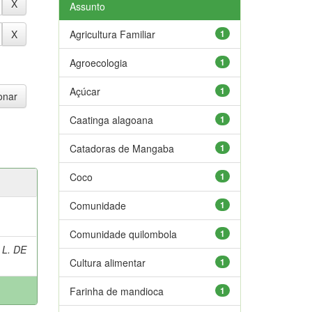
Assunto
Agricultura Familiar
1
Agroecologia
1
Açúcar
1
Caatinga alagoana
1
Catadoras de Mangaba
1
Coco
1
Comunidade
1
Comunidade quilombola
1
 L. DE
Cultura alimentar
1
Farinha de mandioca
1