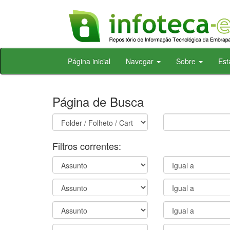
Skip
Página inicial
Navegar
Sobre
Est
navigation
Página de Busca
Filtros correntes: