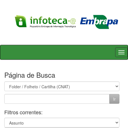
Skip
navigation
Página de Busca
Filtros correntes: