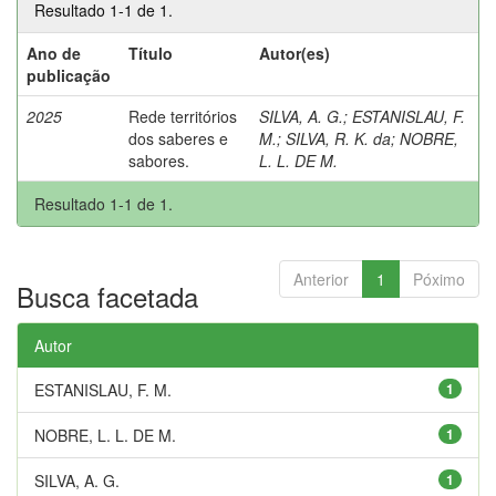
Resultado 1-1 de 1.
Ano de
Título
Autor(es)
publicação
2025
Rede territórios
SILVA, A. G.
;
ESTANISLAU, F.
dos saberes e
M.
;
SILVA, R. K. da
;
NOBRE,
sabores.
L. L. DE M.
Resultado 1-1 de 1.
Anterior
1
Póximo
Busca facetada
Autor
ESTANISLAU, F. M.
1
NOBRE, L. L. DE M.
1
SILVA, A. G.
1