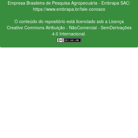
Empresa Brasileira de Pesquisa Agropecuária - Embrapa
SAC:
https://www.embrapa.br/fale-conosco
O conteúdo do repositório está licenciado sob a Licença
Creative Commons
Atribuição - NãoComercial - SemDerivações
4.0 Internacional.