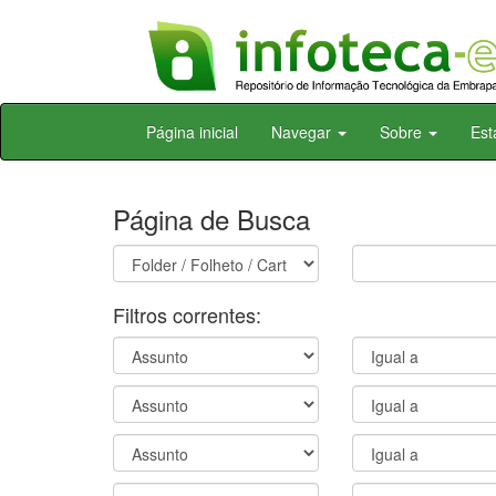
Skip
Página inicial
Navegar
Sobre
Est
navigation
Página de Busca
Filtros correntes: