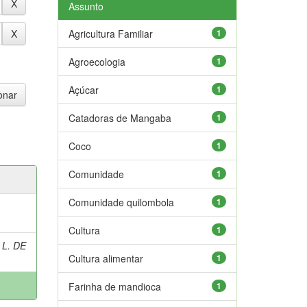
Assunto
Agricultura Familiar
1
Agroecologia
1
Açúcar
1
Catadoras de Mangaba
1
Coco
1
Comunidade
1
Comunidade quilombola
1
Cultura
1
 L. DE
Cultura alimentar
1
Farinha de mandioca
1