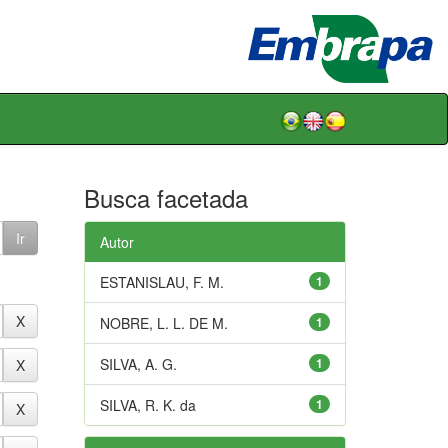
Busca facetada
Autor
ESTANISLAU, F. M.
1
NOBRE, L. L. DE M.
1
SILVA, A. G.
1
SILVA, R. K. da
1