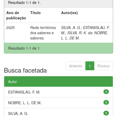
Resultado 1-1 de 1.
Ano de
Título
Autor(es)
publicação
2025
Rede territórios
SILVA, A. G.
;
ESTANISLAU, F.
dos saberes e
M.
;
SILVA, R. K. da
;
NOBRE,
sabores.
L. L. DE M.
Resultado 1-1 de 1.
Anterior
1
Póximo
Busca facetada
Autor
ESTANISLAU, F. M.
1
NOBRE, L. L. DE M.
1
SILVA, A. G.
1