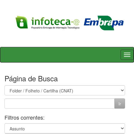
Skip
navigation
Página de Busca
Filtros correntes: