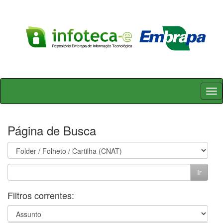
Skip
navigation
Página de Busca
Filtros correntes: