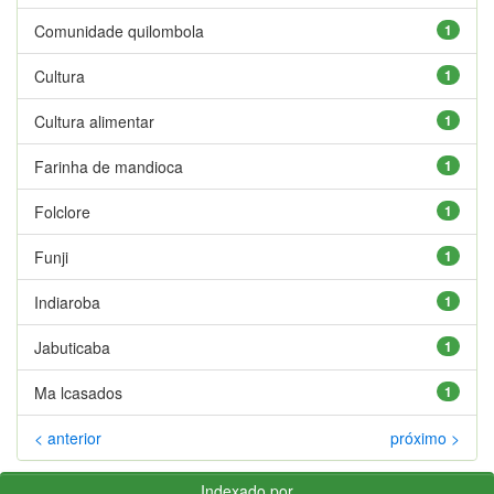
Comunidade quilombola
1
Cultura
1
Cultura alimentar
1
Farinha de mandioca
1
Folclore
1
Funji
1
Indiaroba
1
Jabuticaba
1
Ma lcasados
1
< anterior
próximo >
Indexado por