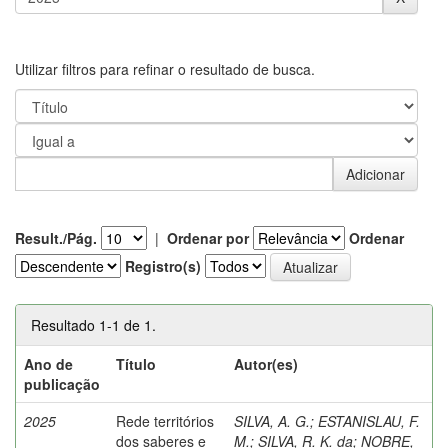
Utilizar filtros para refinar o resultado de busca.
Result./Pág.
|
Ordenar por
Ordenar
Registro(s)
Resultado 1-1 de 1.
Ano de
Título
Autor(es)
publicação
2025
Rede territórios
SILVA, A. G.
;
ESTANISLAU, F.
dos saberes e
M.
;
SILVA, R. K. da
;
NOBRE,