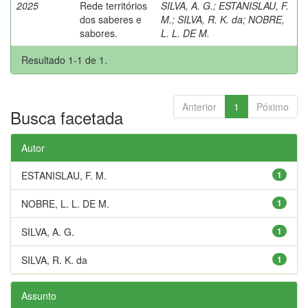
2025
Rede territórios
SILVA, A. G.
;
ESTANISLAU, F.
dos saberes e
M.
;
SILVA, R. K. da
;
NOBRE,
sabores.
L. L. DE M.
Resultado 1-1 de 1.
Anterior
1
Póximo
Busca facetada
Autor
ESTANISLAU, F. M.
1
NOBRE, L. L. DE M.
1
SILVA, A. G.
1
SILVA, R. K. da
1
Assunto