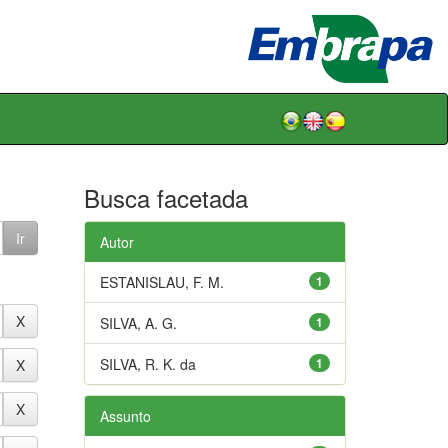
Busca facetada
Autor
ESTANISLAU, F. M.
1
SILVA, A. G.
1
SILVA, R. K. da
1
Assunto