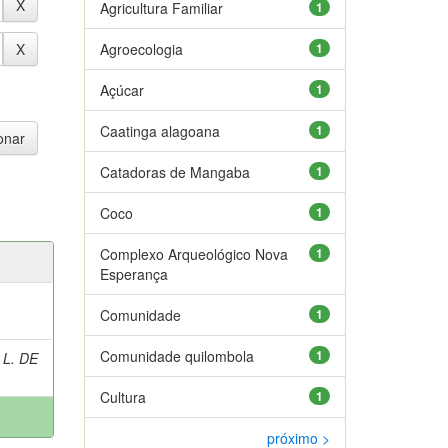
Agricultura Familiar
1
Agroecologia
1
Açúcar
1
Caatinga alagoana
1
Catadoras de Mangaba
1
Coco
1
Complexo Arqueológico Nova
1
Esperança
Comunidade
1
Comunidade quilombola
1
 L. DE
Cultura
1
próximo >