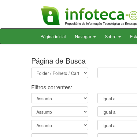
Skip
Página inicial
Navegar
Sobre
Est
navigation
Página de Busca
Filtros correntes: