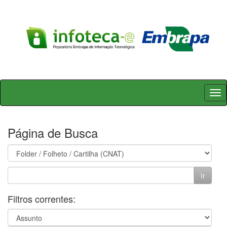
Skip
navigation
Página de Busca
Filtros correntes: