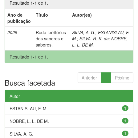
Resultado 1-1 de 1.
Ano de
Título
Autor(es)
publicação
2025
Rede territórios
SILVA, A. G.
;
ESTANISLAU, F.
dos saberes e
M.
;
SILVA, R. K. da
;
NOBRE,
sabores.
L. L. DE M.
Resultado 1-1 de 1.
Anterior
1
Póximo
Busca facetada
Autor
ESTANISLAU, F. M.
1
NOBRE, L. L. DE M.
1
SILVA, A. G.
1