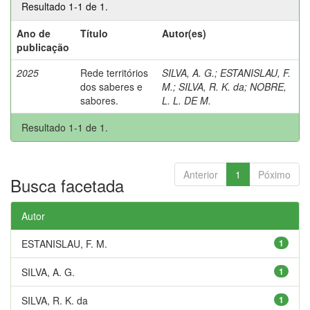
Resultado 1-1 de 1.
Ano de
Título
Autor(es)
publicação
2025
Rede territórios
SILVA, A. G.
;
ESTANISLAU, F.
dos saberes e
M.
;
SILVA, R. K. da
;
NOBRE,
sabores.
L. L. DE M.
Resultado 1-1 de 1.
Anterior
1
Póximo
Busca facetada
Autor
ESTANISLAU, F. M.
1
SILVA, A. G.
1
SILVA, R. K. da
1