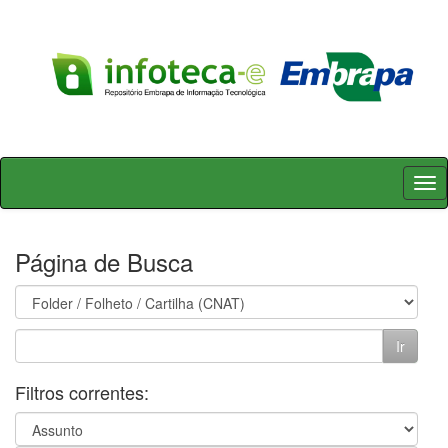
Skip
navigation
Página de Busca
Filtros correntes: