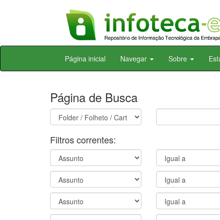
Skip
Página inicial
Navegar
Sobre
Est
navigation
Página de Busca
Filtros correntes: