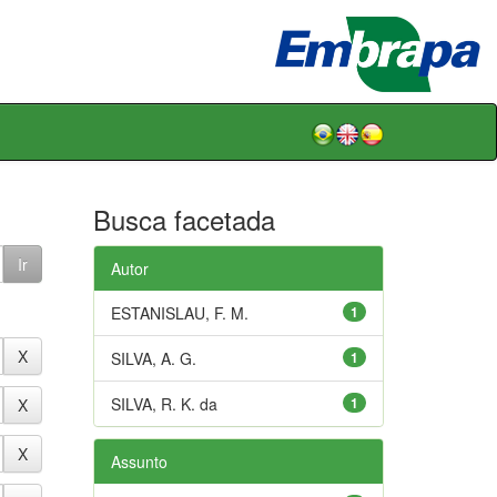
Busca facetada
Autor
ESTANISLAU, F. M.
1
SILVA, A. G.
1
SILVA, R. K. da
1
Assunto