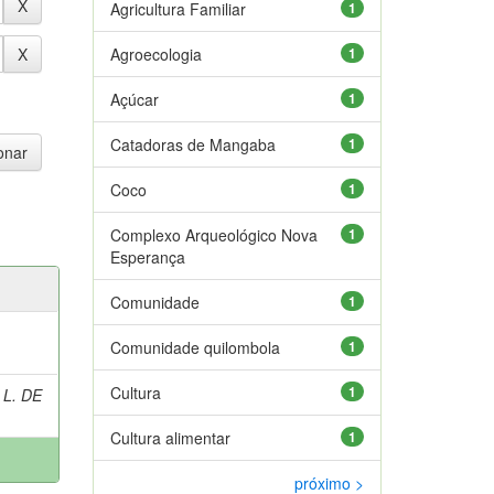
Agricultura Familiar
1
Agroecologia
1
Açúcar
1
Catadoras de Mangaba
1
Coco
1
Complexo Arqueológico Nova
1
Esperança
Comunidade
1
Comunidade quilombola
1
Cultura
1
 L. DE
Cultura alimentar
1
próximo >